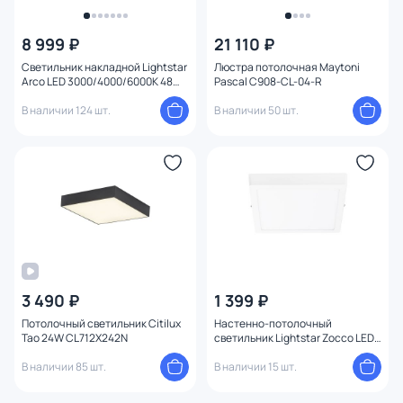
8 999 ₽
21 110 ₽
Светильник накладной Lightstar
Люстра потолочная Maytoni
Arco LED 3000/4000/6000K 48W
Pascal C908-CL-04-R
225356 белый
В наличии 124 шт.
В наличии 50 шт.
3 490 ₽
1 399 ₽
Потолочный светильник Citilux
Настенно-потолочный
Тао 24W CL712X242N
светильник Lightstar Zocco LED
4000K 18W 324184
В наличии 85 шт.
В наличии 15 шт.