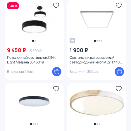
- 30 %
9 450 ₽
1 900 ₽
13 500 ₽
Потолочный светильник KINK
Светильник встраиваемый
Light Медина 05460,19
светодиодный Feron AL2117 40W
41308
В наличии 59 шт.
В наличии 300 шт.