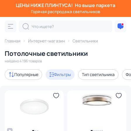
ЦЕНЫ НИЖЕ ПЛИНТУСА!
Но выше паркета
Фильтры
Горячая распродажа светильников
Категория:
Потолочные светильники
Главная
Интернет-магазин
Светильники
для кухни
круглые
для спальни
цилиндрические
Потолочные светильники
Акции
391
найдено 4 196 товаров
с 3D-моделями
189
Популярные
Фильтры
Тип светильника
Фо
Дизайнерский свет
446
В наличии
2569
Доставка