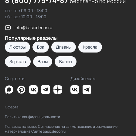
8 (800) 775-74-87
бесплатно по России
пн - пт : 09:00 - 18:00
сб - вс : 10:00 - 18:00
info@basicdecor.ru
Популярные разделы
Люстры
Бра
Диваны
Кресла
Зеркала
Вазы
Ванны
Соц. сети
Дизайнерам
Оферта
Политика конфиденциальности
Пользовательское Соглашение на заимствование и размещение
материалов на Сайте basicdecor.ru