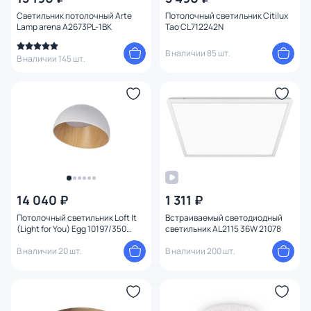
Светильник потолочный Arte
Потолочный светильник Citilux
Диаметр врезного отверстия
Lamp arena A2673PL-1BK
Тао CL712242N
В наличии 85 шт.
Глубина врезного отверстия
В наличии 145 шт.
Количество ламп
Вид лампы
Цоколь
Цвет свечения
14 040 ₽
1 311 ₽
Потолочный светильник Loft It
Встраиваемый светодиодный
Тип помещения
(Light for You) Egg 10197/350
светильник AL2115 36W 21078
White
В наличии 20 шт.
В наличии 200 шт.
Управление
Назначение