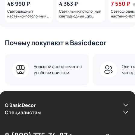
48 990 ₽
4 363 ₽
7 550 ₽
1
Светодиодный
Светильник потолочный
Светодиодны
настенно-потолочный
светодиодный Eglo
настенно-по
светильник с
Harmonie 4000К 32935
светильник Eg
регулировкой цветовой
14W LED, 3000
температуры Eglo
дерево, черны
Estrella 1X20W LED, 2200-
коричневый, 
6500K, сталь, бронзовый,
390522
Почему покупают в Basicdecor
черный 390506
Большой ассортимент с
Один к
удобным поиском
менед
О BasicDecor
Cпециалистам