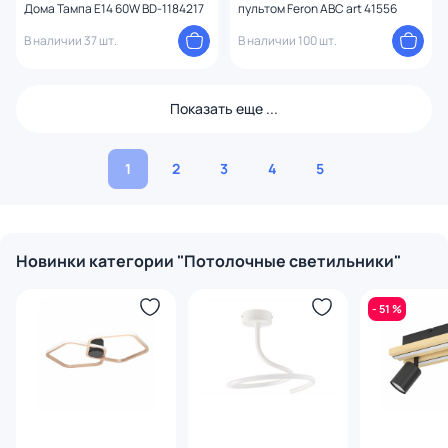
Дома Тампа E14 60W BD-1184217
пультом Feron ABC art 41556
В наличии 37 шт.
В наличии 100 шт.
Показать еще ...
1
2
3
4
5
Новинки категории "Потолочные светильники"
- 51 %