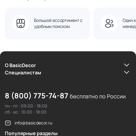
Большой ассортимент с
Один к
удобным поиском
менед
О BasicDecor
Cпециалистам
8 (800) 775-74-87
бесплатно по России
пн - пт : 09:00 - 18:00
сб - вс : 10:00 - 18:00
info@basicdecor.ru
Популярные разделы