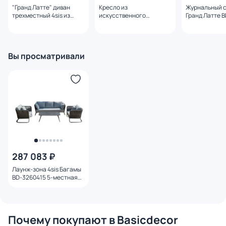
"Гранд Латте" диван
Кресло из
Журнальный с
трехместный 4sis из
искусственного
Гранд Латте 
искусственного
ротанга, цвет графит
ротанга, цвет
Гранд Латте 4sis BD-
коричневый BD-2771707
2591959
Вы просматривали
287 083 ₽
Лаунж-зона 4sis Багамы
BD-3260415 5-местная
из серого роупа
(веревки), каркас
алюминий темно-серый
Почему покупают в Basicdecor