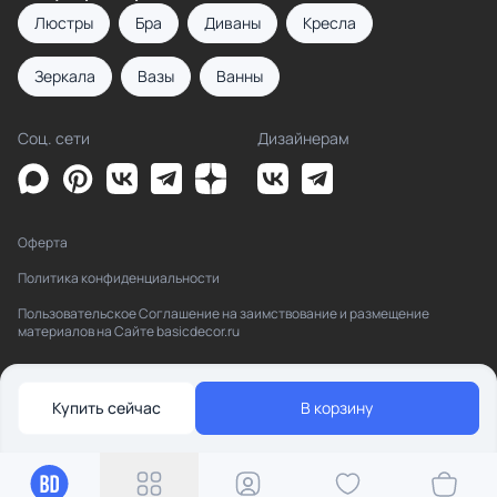
Люстры
Бра
Диваны
Кресла
Зеркала
Вазы
Ванны
Соц. сети
Дизайнерам
Оферта
Политика конфиденциальности
Пользовательское Соглашение на заимствование и размещение
материалов на Сайте basicdecor.ru
Купить сейчас
В корзину