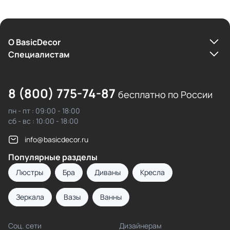
О BasicDecor
Cпециалистам
8 (800) 775-74-87
бесплатно по России
пн - пт : 09:00 - 18:00
сб - вс : 10:00 - 18:00
info@basicdecor.ru
Популярные разделы
Люстры
Бра
Диваны
Кресла
Зеркала
Вазы
Ванны
Соц. сети
Дизайнерам