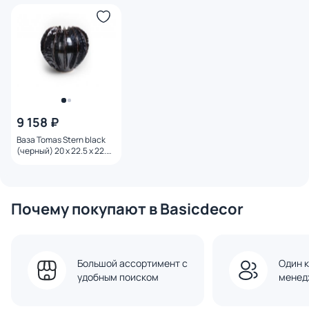
9 158 ₽
Ваза Tomas Stern black
(черный) 20 x 22.5 x 22.5
см, 2302-23-black
Почему покупают в Basicdecor
Большой ассортимент с
Один к
удобным поиском
менед