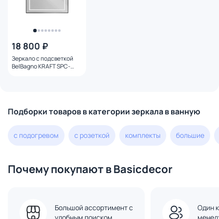
18 800 ₽
Зеркало с подсветкой
BelBagno KRAFT SPC-
KRAFT-900-800-SENS-
NERO, 90x80 см
Подборки товаров в категории зеркала в ванную
с подогревом
с розеткой
комплекты
большие
Почему покупают в Basicdecor
Большой ассортимент с
Один к
удобным поиском
менед