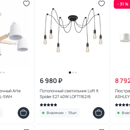
- 31 %
6 980 ₽
8 79
очный Arte
Потолочный светильник Loft It
Люстра
PL-5WH
Spider E27 40W LOFT1162/6
ASHLEY
.
В наличии
•
19 шт.
В на