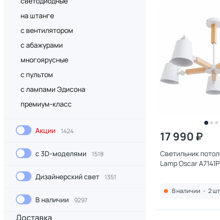
светодиодные
на штанге
с вентилятором
с абажурами
многоярусные
с пультом
с лампами Эдисона
премиум-класс
Акции
1424
17 990 ₽
с 3D-моделями
Светильник потол
1518
Lamp Oscar A7141
Дизайнерский свет
1351
В наличии
•
2 шт
В наличии
9297
Доставка