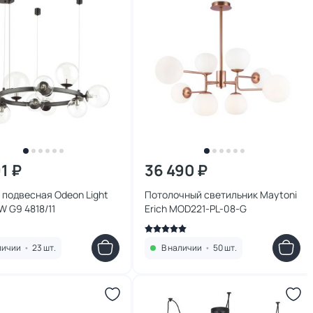
1 ₽
36 490 ₽
подвесная Odeon Light
Потолочный светильник Maytoni
W G9 4818/11
Erich MOD221-PL-08-G
личии
•
23 шт.
В наличии
•
50 шт.