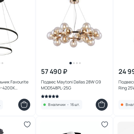
57 490 ₽
24 9
ьник Favourite
Подвес Maytoni Dallas 28W G9
Подвес
0-4200К
MOD548PL-25G
Ring 2
олодный) 1764-
.
В наличии
•
16 шт.
В на