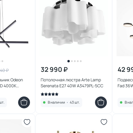
32 990 ₽
42 9
440 ₽
льник Odeon
Потолочная люстра Arte Lamp
Подвес
ED 4000К
Serenata E27 40W A3479PL-5CC
Fad 36W
MOD070
шт.
В наличии
•
43 шт.
В на