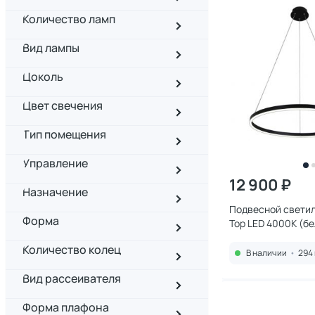
Количество ламп
Вид лампы
Цоколь
Цвет свечения
Тип помещения
Управление
12 900 ₽
Назначение
Подвесной светиль
Форма
Тор LED 4000К (б
08213,19A(4000K)
Количество колец
В наличии
•
294 
Вид рассеивателя
Форма плафона