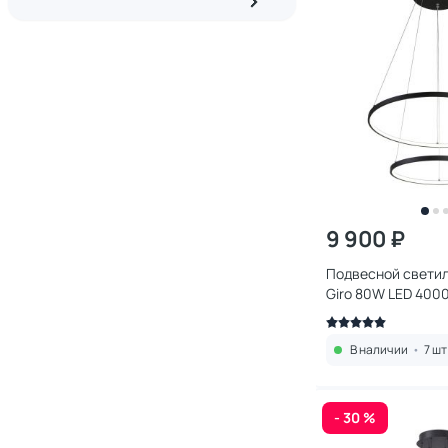
9 900 ₽
Подвесной светил
Giro 80W LED 400
(теплый, белый, х
10P
В наличии
•
7 шт
- 30 %