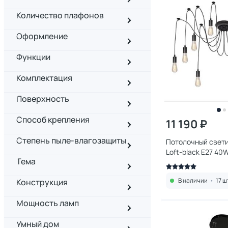
Количество плафонов
Оформление
Функции
Комплектация
Поверхность
Способ крепления
11 190 ₽
Степень пыле-влагозащиты
Потолочный светил
Loft-black E27 40
Тема
В наличии
•
17 ш
Конструкция
Мощность ламп
Умный дом