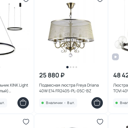
25 880 ₽
48 4
ник KINK Light
Подвесная люстра Freya Driana
Люстра 
елый)
40W E14 FR2405-PL-05C-BZ
TOVI 40
шт.
В наличии
•
8 шт.
В на