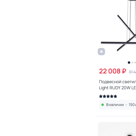
22 008 ₽
31 
Подвесной свети
Light RUDY 20W L
(белый) 3890/48L
В наличии
•
150 