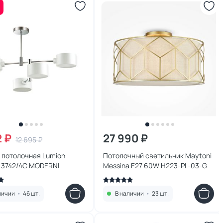
2 ₽
27 990 ₽
12 695 ₽
 потолочная Lumion
Потолочный светильник Maytoni
 3742/4C MODERNI
Messina E27 60W H223-PL-03-G
личии
•
46 шт.
В наличии
•
23 шт.