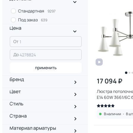
Стандартная
9297
Под заказ
639
Цена
От
До
применить
Бренд
17 094 ₽
Цвет
Люстра потолочна
E14 60W 3661/6C 
Стиль
В наличии
•
8 шт
Страна
Материал арматуры