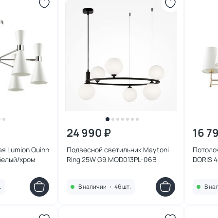
24 990 ₽
16 7
я Lumion Quinn
Подвесной светильник Maytoni
Потоло
белый/хром
Ring 25W G9 MOD013PL-06B
DORIS 
.
В наличии
•
46 шт.
В на