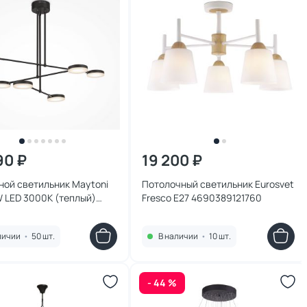
90 ₽
19 200 ₽
ной светильник Maytoni
Потолочный светильник Eurosvet
 LED 3000К (теплый)
Fresco E27 4690389121760
PL-L38B3K
личии
•
50 шт.
В наличии
•
10 шт.
- 44 %