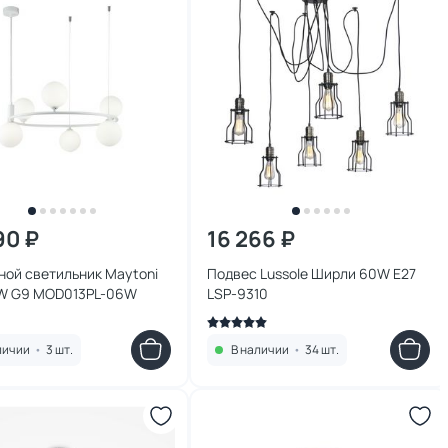
90 ₽
16 266 ₽
ной светильник Maytoni
Подвес Lussole Ширли 60W E27
5W G9 MOD013PL-06W
LSP-9310
личии
•
3 шт.
В наличии
•
34 шт.