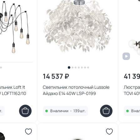
14 537 ₽
41 39
ьник Loft It
Светильник потолочный Lussole
Люстра 
W LOFT1162/10
Айдахо E14 40W LSP-0199
TOVI 40
т.
В наличии
•
139 шт.
В на