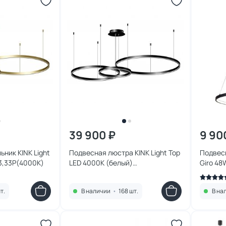
39 900 ₽
9 90
ник KINK Light
Подвесная люстра KINK Light Top
Подвесн
3,33P(4000K)
LED 4000К (белый)
Giro 48
08223,19PA(4000K)
(нейтра
т.
В наличии
•
168 шт.
В на