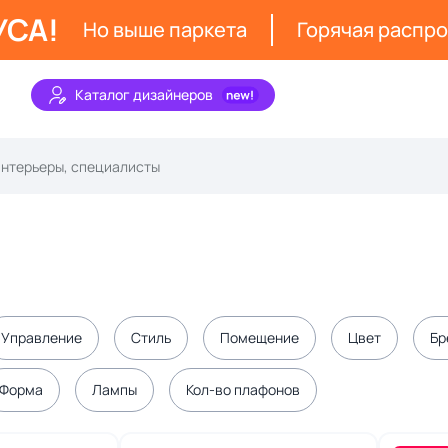
УСА!
Но выше паркета
Горячая распр
Каталог дизайнеров
Управление
Стиль
Помещение
Цвет
Бр
Форма
Лампы
Кол-во плафонов