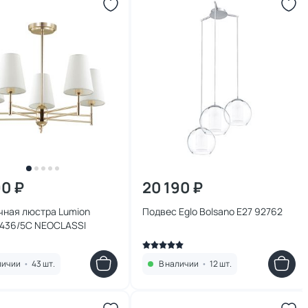
90 ₽
20 190 ₽
чная люстра Lumion
Подвес Eglo Bolsano E27 92762
4436/5C NEOCLASSI
личии
•
43 шт.
В наличии
•
12 шт.