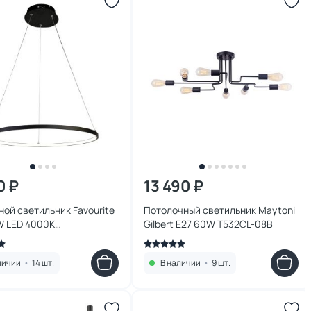
0 ₽
13 490 ₽
ой светильник Favourite
Потолочный светильник Maytoni
W LED 4000К
Gilbert E27 60W T532CL-08B
льный) 1764-6P
личии
•
14 шт.
В наличии
•
9 шт.