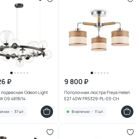
26 ₽
9 800 ₽
подвесная Odeon Light
Потолочная люстра Freya Helen
W G9 4818/14
E27 40W FR5329-PL-03-CH
личии
•
37 шт.
В наличии
•
11 шт.