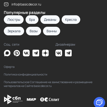
info@basicdecor.ru
Популярные разделы
Люстры
Бра
Диваны
Кресла
Зеркала
Вазы
Ванны
Соц. сети
Дизайнерам
Оферта
Политика конфиденциальности
Пользовательское Соглашение на заимствование и размещение
материалов на Сайте basicdecor.ru