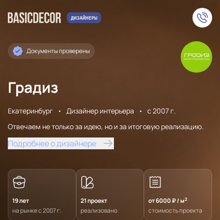
Документы проверены
Градиз
Екатеринбург
Дизайнер интерьера
с 2007 г.
Отвечаем не только за идею, но и за итоговую реализацию.
Подробнее о дизайнере
2
19 лет
21 проект
от 6000 ₽ / м
на рынке с 2007 г.
реализовано
стоимость проекта