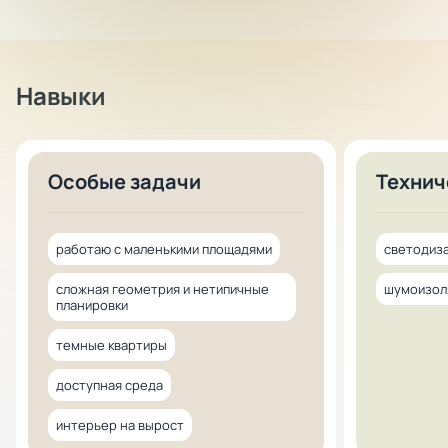
Навыки
Особые задачи
Технич
работаю с маленькими площадями
светодиз
сложная геометрия и нетипичные
шумоизол
планировки
темные квартиры
доступная среда
интерьер на вырост