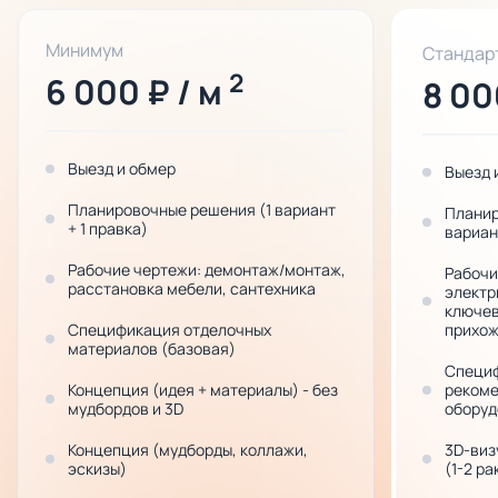
Минимум
Стандар
2
6 000 ₽ / м
8 00
Выезд и обмер
Выезд 
Планировочные решения (1 вариант
Планир
+ 1 правка)
вариан
Рабочие чертежи: демонтаж/монтаж,
Рабочи
расстановка мебели, сантехника
электр
ключевы
Спецификация отделочных
прихож
материалов (базовая)
Специф
Концепция (идея + материалы) - без
рекоме
мудбордов и 3D
оборуд
Концепция (мудборды, коллажи,
3D-виз
эскизы)
(1-2 ра